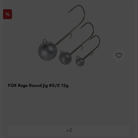
%
FOX Rage Round Jig #5/0 12g
+
2