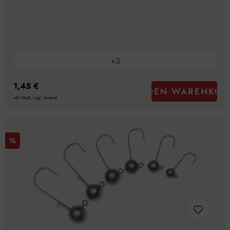
+
3
1,45 €
IN DEN WARENKOR
inkl. MwSt., zzgl. Versand
%