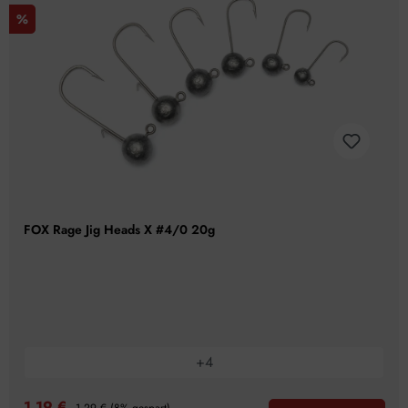
%
FOX Rage Jig Heads X #4/0 20g
+
4
1,19 €