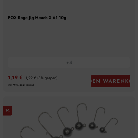
FOX Rage Jig Heads X #1 10g
+
4
1,19 €
1,29 €
(8% gespart)
IN DEN WARENKOR
inkl. MwSt., zzgl. Versand
%