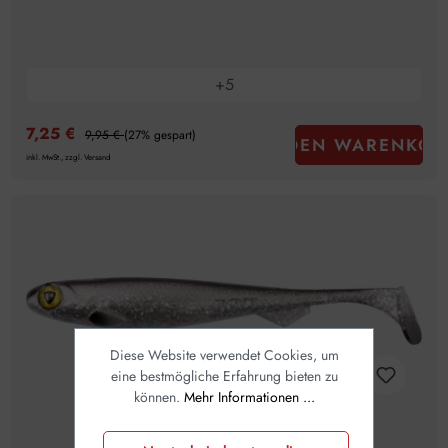
+
5
7,25 €
9,95 €
(27% gespart)
IN DEN WARENKOR
inkl. MwSt., zzgl. Versand
Diese Website verwendet Cookies, um
eine bestmögliche Erfahrung bieten zu
können.
Mehr Informationen ...