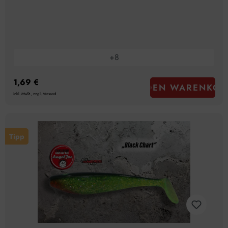
+
8
1,69 €
IN DEN WARENKOR
inkl. MwSt., zzgl. Versand
Tipp