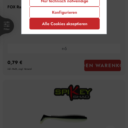
Nur technisch notwendige
FOX Rage Slick Shad 7cm Silver Bleak
Konfigurieren
Alle Cookies akzeptieren
+
6
0,79 €
IN DEN WARENKOR
inkl. MwSt., zzgl. Versand