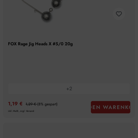
FOX Rage Jig Heads X #5/0 20g
+
2
1,19 €
1,29 €
(8% gespart)
IN DEN WARENKOR
inkl. MwSt., zzgl. Versand