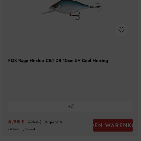
FOX Rage Hitcher C&T DR 10cm UV Cool Herring
+
5
6,95 €
7,95 €
(13% gespart)
IN DEN WARENKOR
inkl. MwSt., zzgl. Versand