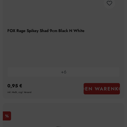
FOX Rage Spikey Shad 9cm Black N White
+
6
0,95 €
IN DEN WARENKOR
inkl. MwSt., zzgl. Versand
%