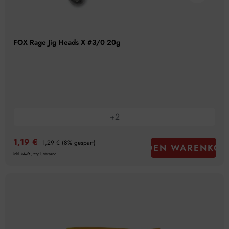
FOX Rage Jig Heads X #3/0 20g
+
2
1,19 €
1,29 €
(8% gespart)
IN DEN WARENKOR
inkl. MwSt., zzgl. Versand