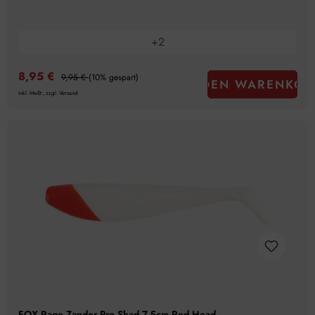
+
2
8,95 €
9,95 €
(10% gespart)
IN DEN WARENKOR
inkl. MwSt., zzgl. Versand
FOX Rage Zander Pro Shad 7,5cm Red Head