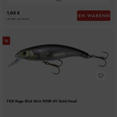
+
4
1,05 €
IN DEN WARENKOR
inkl. MwSt., zzgl. Versand
%
FOX Rage Slick Stick 90SR UV Gold Head