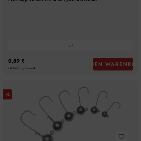
+
7
0,89 €
IN DEN WARENKOR
inkl. MwSt., zzgl. Versand
%