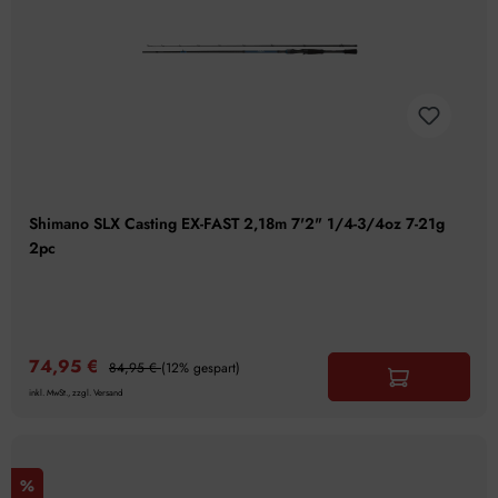
Shimano SLX Casting EX-FAST 2,18m 7'2" 1/4-3/4oz 7-21g
2pc
74,95 €
84,95 €
(12% gespart)
inkl. MwSt., zzgl. Versand
%