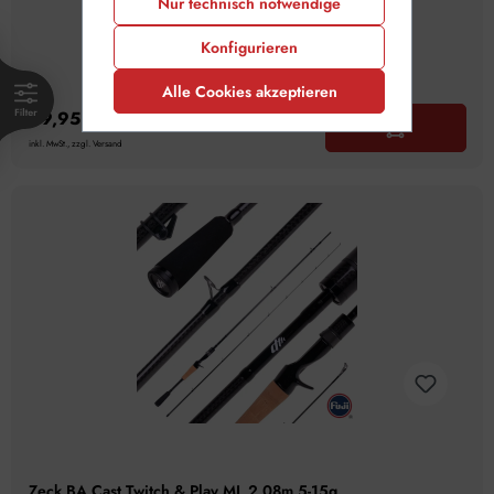
Nur technisch notwendige
Konfigurieren
Alle Cookies akzeptieren
99,95 €
inkl. MwSt., zzgl. Versand
Zeck BA Cast Twitch & Play ML 2,08m 5-15g