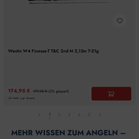
Westin W4 Finesse-T T&C 2nd M 2,13m 7-21g
174,95 €
179,95 €
(3% gespart)
inkl. MwSt., zzgl. Versand
1
2
3
4
5
MEHR WISSEN ZUM ANGELN – 