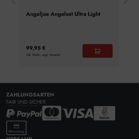
Angeljoe Angelset Ultra Light
Favo
Spe
99,95 €
49,9
RENKORB
inkl. MwSt., zzgl. Versand
inkl. Mw
ZAHLUNGSARTEN
FAIR UND SICHER