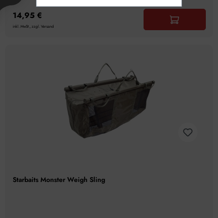
14,95 €
inkl. MwSt., zzgl. Versand
Starbaits Monster Weigh Sling