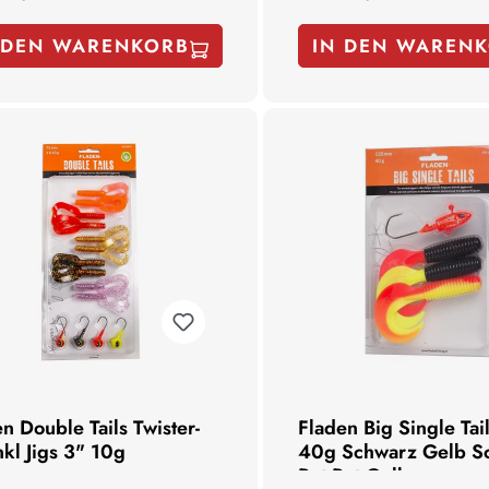
 DEN WARENKORB
IN DEN WAREN
n Double Tails Twister-
Fladen Big Single Tai
nkl Jigs 3" 10g
40g Schwarz Gelb S
Rot Rot Gelb