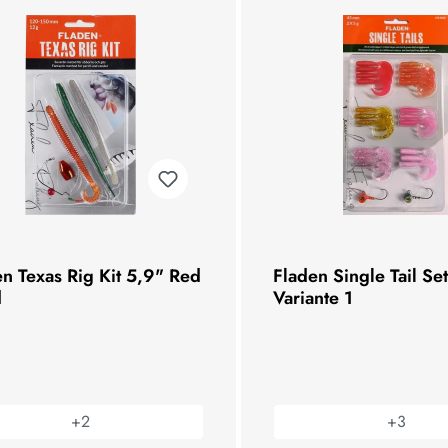
n Texas Rig Kit 5,9" Red
Fladen Single Tail S
d
Variante 1
+
2
+
3