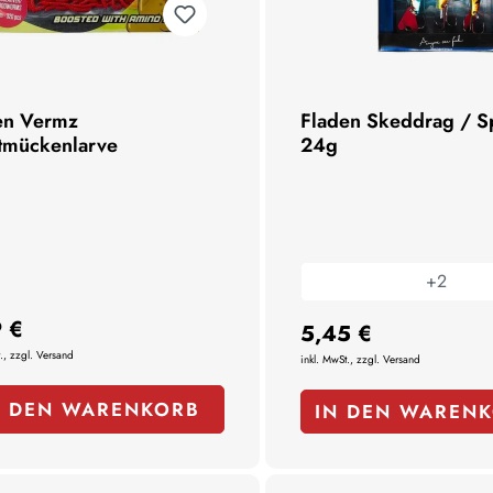
en Vermz
Fladen Skeddrag / S
tmückenlarve
24g
+
2
 €
5,45 €
., zzgl. Versand
inkl. MwSt., zzgl. Versand
N DEN WARENKORB
IN DEN WAREN