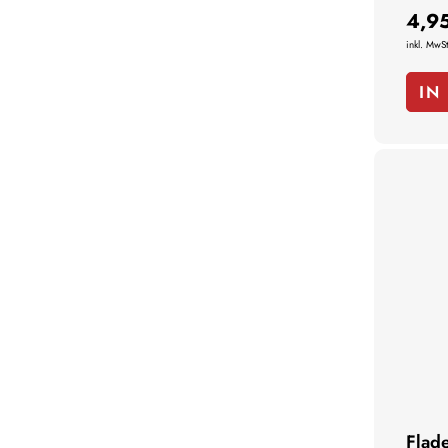
4,9
inkl. MwSt
IN
Flad