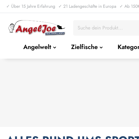
✓ Über 15 Jahre Erfahrung
✓ 21 Ladengeschäfte in Europa
✓ Ab 150€
Angelwelt
Zielfische
Katego