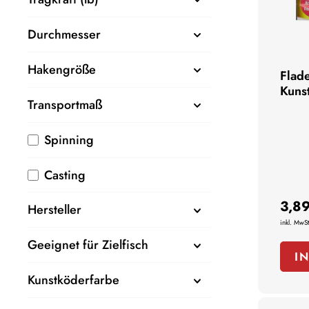
Durchmesser
Hakengröße
Flad
Kuns
Transportmaß
Spinning
Casting
3,89
Hersteller
inkl. MwSt
Geeignet für Zielfisch
I
Kunstköderfarbe