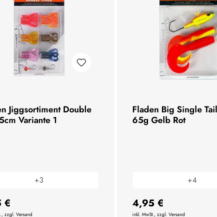
en Jiggsortiment Double
Fladen Big Single Tai
 5cm Variante 1
65g Gelb Rot
+
3
+
4
5 €
4,95 €
., zzgl. Versand
inkl. MwSt., zzgl. Versand