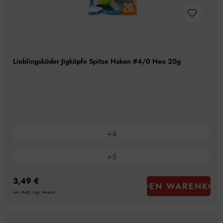
Lieblingsköder Jigköpfe Spitze Haken #4/0 Neo 20g
+
4
+
5
3,49 €
IN DEN WARENKOR
inkl. MwSt., zzgl. Versand