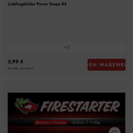
Lieblingsköder Power Snaps #S
+
3
3,99 €
IN DEN WARENKOR
inkl. MwSt., zzgl. Versand