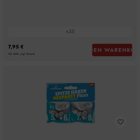
+
35
7,95 €
IN DEN WARENKOR
inkl. MwSt., zzgl. Versand