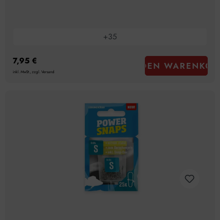
+
35
7,95 €
IN DEN WARENKOR
inkl. MwSt., zzgl. Versand