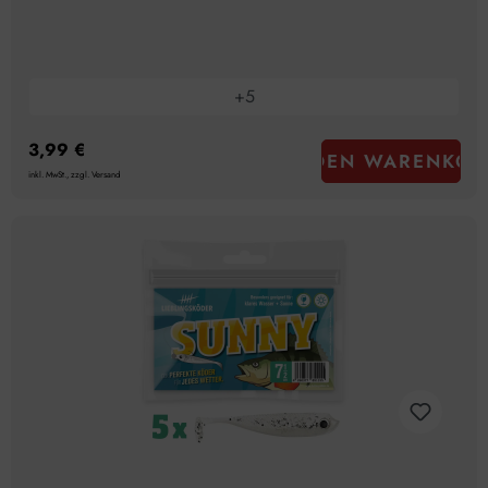
+
5
3,99 €
IN DEN WARENKOR
inkl. MwSt., zzgl. Versand