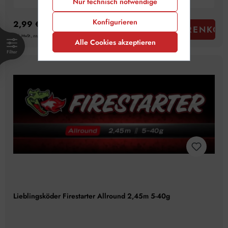
Nur technisch notwendige
Konfigurieren
2,99 €
IN DEN WARENKOR
inkl. MwSt., zzgl. Versand
Alle Cookies akzeptieren
Lieblingsköder Firestarter Allround 2,45m 5-40g