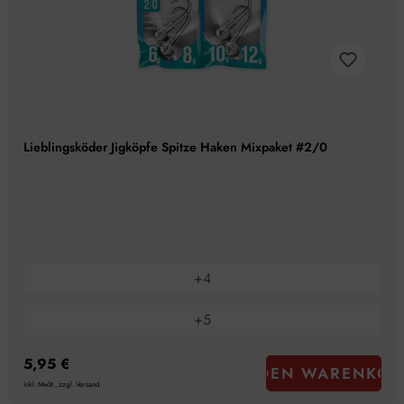
Lieblingsköder Jigköpfe Spitze Haken Mixpaket #2/0
+
4
+
5
5,95 €
IN DEN WARENKOR
inkl. MwSt., zzgl. Versand