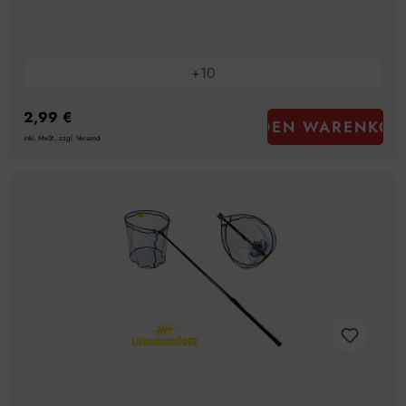
+
10
2,99 €
IN DEN WARENKOR
inkl. MwSt., zzgl. Versand