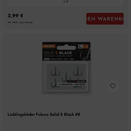
+
9
2,99 €
IN DEN WARENKOR
inkl. MwSt., zzgl. Versand
Lieblingsköder Fukura Solid X Black #8