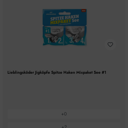
Lieblingsköder Jigköpfe Spitze Haken Mixpaket See #1
+
0
+
2