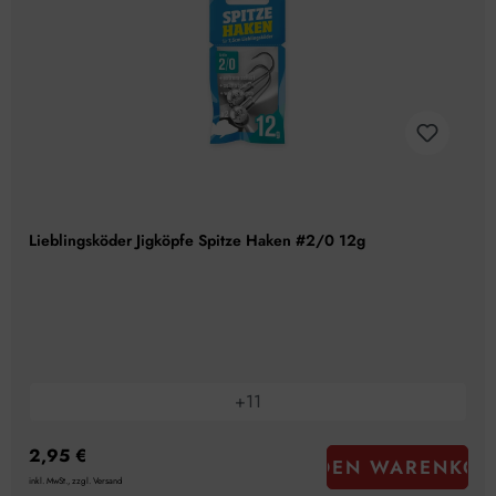
Lieblingsköder Jigköpfe Spitze Haken #2/0 12g
+
11
2,95 €
IN DEN WARENKOR
inkl. MwSt., zzgl. Versand