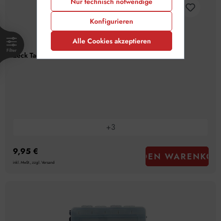
Nur technisch notwendige
Konfigurieren
Alle Cookies akzeptieren
Zeck Tackle Box WP #S Transparent 23x17,5x5cm
+
3
9,95 €
IN DEN WARENKOR
inkl. MwSt., zzgl. Versand