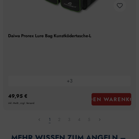
Daiwa Prorex Lure Bag Kunstködertasche-L
+
3
49,95 €
IN DEN WARENKOR
inkl. MwSt., zzgl. Versand
1
2
3
4
5
MEHR WISSEN ZUM ANGELN – 