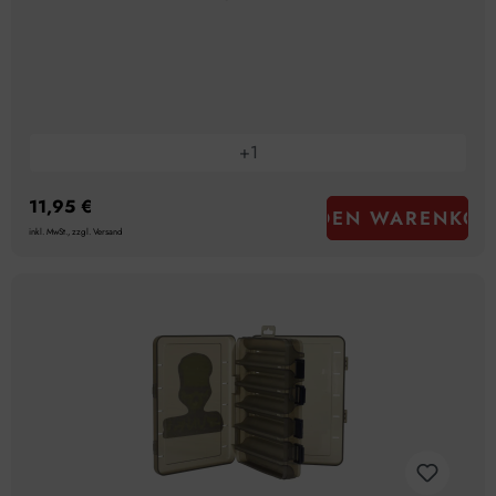
+
1
11,95 €
IN DEN WARENKOR
inkl. MwSt., zzgl. Versand