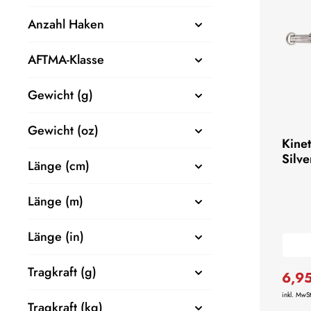
Anzahl Haken
AFTMA-Klasse
Gewicht (g)
Gewicht (oz)
Kine
Silve
Länge (cm)
Länge (m)
Länge (in)
Tragkraft (g)
6,9
inkl. MwSt
Tragkraft (kg)