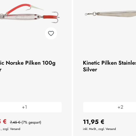
tic Norske Pilken 100g
Kinetic Pilken Stainl
r
Silver
+
1
+
2
5 €
11,95 €
7,45 €
(7% gespart)
., zzgl. Versand
inkl. MwSt., zzgl. Versand