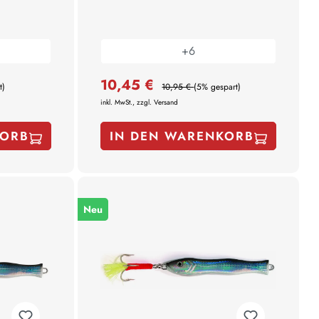
+
6
10,45 €
t)
10,95 €
(5% gespart)
inkl. MwSt., zzgl. Versand
KORB
IN DEN WARENKORB
Neu