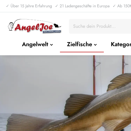
✓ Über 15 Jahre Erfahrung
✓ 21 Ladengeschäfte in Europa
✓ Ab 150€
Angelwelt
Zielfische
Katego