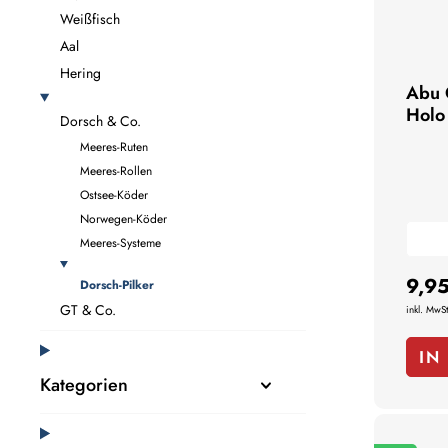
Weißfisch
Aal
Hering
Abu 
Holo 
Dorsch & Co.
Meeres-Ruten
Meeres-Rollen
Ostsee-Köder
Norwegen-Köder
Meeres-Systeme
9,95
Dorsch-Pilker
GT & Co.
inkl. MwSt
IN
Kategorien