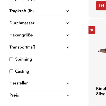
IN
Tragkraft (lb)
Durchmesser
%
Hakengröße
Transportmaß
Spinning
Casting
Hersteller
Kine
Silve
Preis