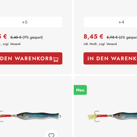
+
6
+
4
5 €
8,45 €
5,45 €
(9% gespart)
8,95 €
(6% gespar
., zzgl. Versand
inkl. MwSt., zzgl. Versand
 DEN WARENKORB
IN DEN WAREN
Neu